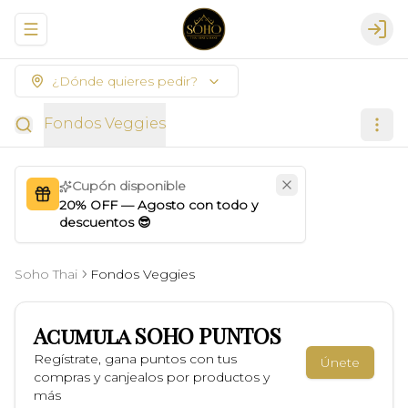
Abrir menu de navegación
Logi
¿Dónde quieres pedir?
Fondos Veggies
Cupón disponible
20% OFF — Agosto con todo y
descuentos 😎
Soho Thai
Fondos Veggies
Acumula
SOHO PUNTOS
Regístrate, gana puntos con tus
Únete
compras y canjealos por productos y
más