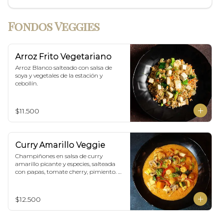
Fondos Veggies
Arroz Frito Vegetariano
Arroz Blanco salteado con salsa de 
soya y vegetales de la estación y 
cebollín.
$11.500
Curry Amarillo Veggie
Champiñones en salsa de curry 
amarillo picante y especies, salteada 
con papas, tomate cherry, pimiento. 
Incluye porción de arroz blanco.
$12.500