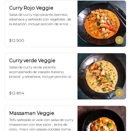
Curry Rojo Veggie
Salsa de curry rojo picante, bambú, 
albahaca y salteado con vegetales  de 
la estación, incluye porción de arroz 
blanco.
$12.500
Curry verde Veggie
Salsa de curry verde picante, 
acompañado de zapallo italiano, 
brócoli  y albahaca, incluye porción de 
arroz blanco.
$12.894
Massaman Veggie
Tofu salteado al wok con salsa de curry 
massaman con leve picor , leche de 
coco,  maní, con papas cocidas, tomate 