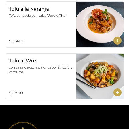
Tofu a la Naranja
Tofu salteado con salsa Veggie Thai
$13.400
Tofu al Wok
con salsa de ostras, ajo,  cebollin,  tofu y 
verduras.
$11.500