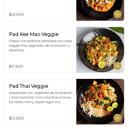
cherry,  Incluye porción de arroz 
blanco.
$12.900
Pad Kee Mao Veggie
Fideos rice asiáticos salteados con salsa 
veggie thai, vegetales  de la estación y 
albahaca.
$11.500
Pad Thai Veggie
preparado con vegetales de la estación, 
( champiñones, mini choclitos enanos, 
tomates cherry, espárragos etc)
$12.500